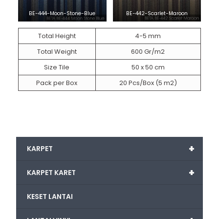
BE-444-Moon-Stone-Blue
BE-442-Scarlet-Maroon
Total Height
4-5 mm
Total Weight
600 Gr/m2
Size Tile
50 x 50 cm
Pack per Box
20 Pcs/Box (5 m2)
+
KARPET
+
KARPET KARET
KESET LANTAI