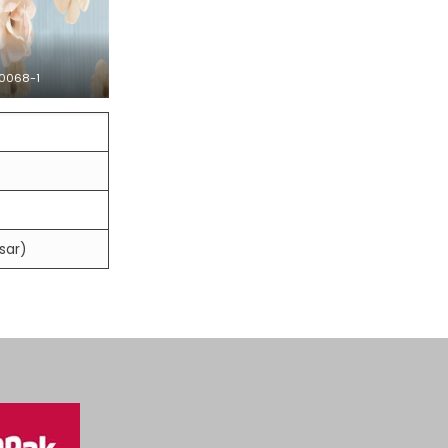
0068-1
esar)