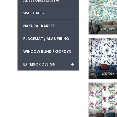
AKSESORIES LANTAI
WALLPAPER
NATURAL KARPET
CFL_702-1
PLACEMAT / ALAS PIRING
WINDOW BLIND / GORDYN
+
EXTERIOR DESIGN
CFL_707-1