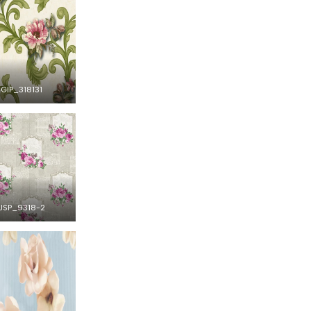
GIP_318131
JSP_9318-2