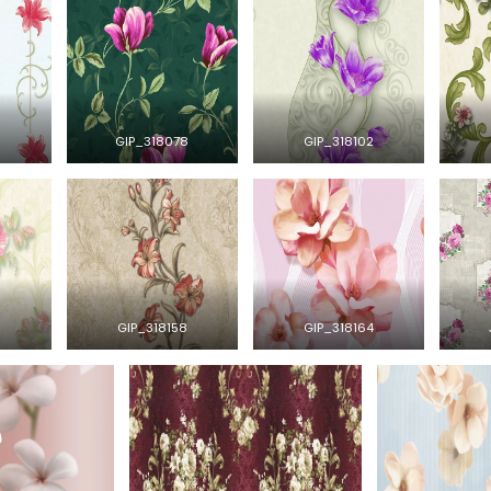
3
GIP_318078
GIP_318102
6
GIP_318158
GIP_318164