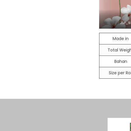
JSP_9
Made in
Total Weig
Bahan
Size per Rol