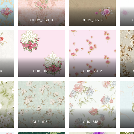
1
CHO2_363-3
CHO2_372-3
4
CHR_119-1
CHR_120-2
1
CHS_613-1
CHS_618-4