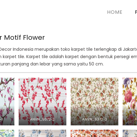
HOME
 Motif Flower
Decor Indonesia merupakan toko karpet tile terlengkap di Jakar
 karpet tile. Karpet tile adalah karpet dengan bentuk persegi e
ukuran panjang dan lebar yang sama yaitu 50 cm.
-1
ANVN_9372-2
ANVN_9372-2
A