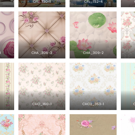
CFL_730-1
CFL_732-4
3
CHA_306-3
CHA_309-2
3
CHO_160-1
CHO2_353-1