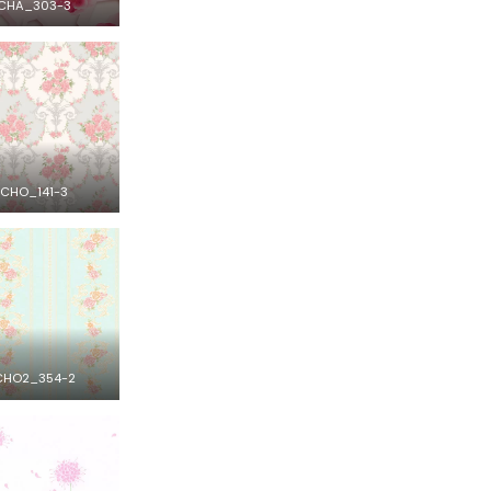
CHA_303-3
CHO_141-3
CHO2_354-2