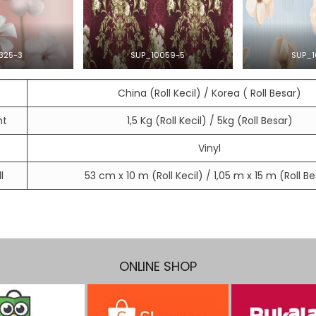
325-3
SUP_10059-5
SUP_1
China (Roll Kecil) / Korea ( Roll Besar)
ht
1,5 Kg (Roll Kecil) / 5kg (Roll Besar)
Vinyl
l
53 cm x 10 m (Roll Kecil) / 1,05 m x 15 m (Roll B
ONLINE SHOP