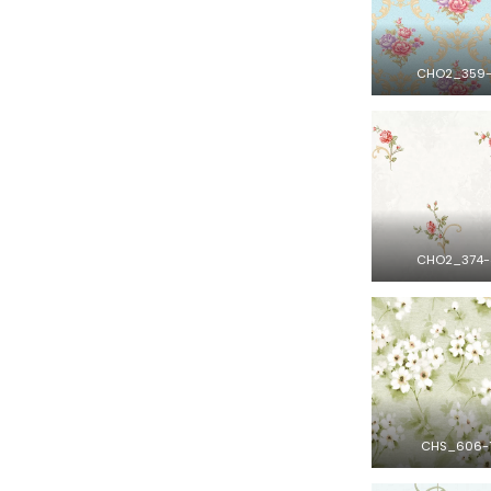
CHO2_359-
CHO2_374-
CHS_606-