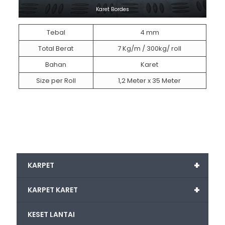
Karet Bordes
Tebal
4 mm
Total Berat
7 Kg/m / 300kg/ roll
Bahan
Karet
Size per Roll
1,2 Meter x 35 Meter
+
KARPET
+
KARPET KARET
KESET LANTAI