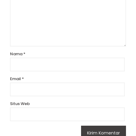
Nama
*
Email
*
Situs Web