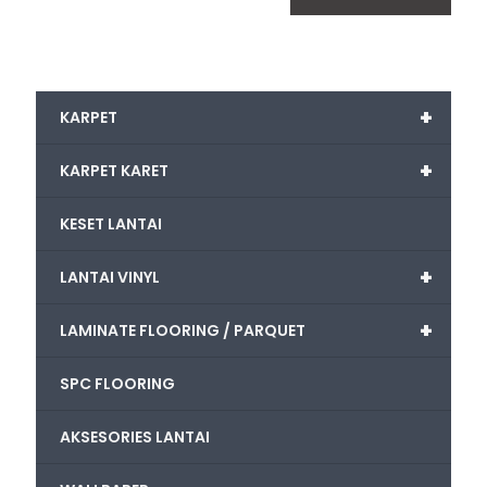
+
KARPET
+
KARPET KARET
KESET LANTAI
+
LANTAI VINYL
+
LAMINATE FLOORING / PARQUET
SPC FLOORING
AKSESORIES LANTAI