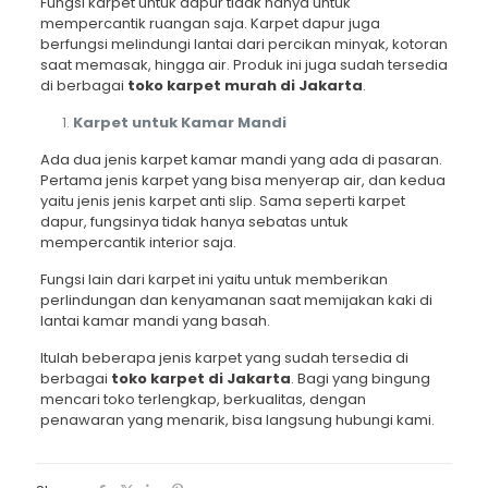
Fungsi karpet untuk dapur tidak hanya untuk
mempercantik ruangan saja. Karpet dapur juga
berfungsi melindungi lantai dari percikan minyak, kotoran
saat memasak, hingga air. Produk ini juga sudah tersedia
di berbagai
toko karpet murah di Jakarta
.
Karpet untuk Kamar Mandi
Ada dua jenis karpet kamar mandi yang ada di pasaran.
Pertama jenis karpet yang bisa menyerap air, dan kedua
yaitu jenis jenis karpet anti slip. Sama seperti karpet
dapur, fungsinya tidak hanya sebatas untuk
mempercantik interior saja.
Fungsi lain dari karpet ini yaitu untuk memberikan
perlindungan dan kenyamanan saat memijakan kaki di
lantai kamar mandi yang basah.
Itulah beberapa jenis karpet yang sudah tersedia di
berbagai
toko karpet di Jakarta
. Bagi yang bingung
mencari toko terlengkap, berkualitas, dengan
penawaran yang menarik, bisa langsung hubungi kami.