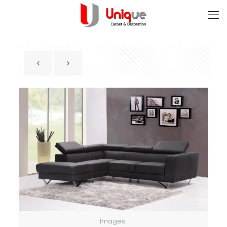
Images: